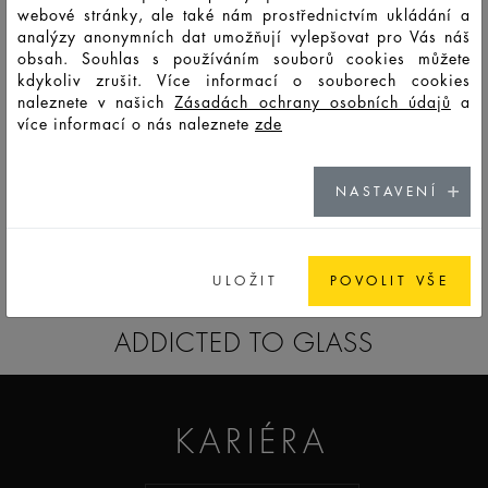
webové stránky, ale také nám prostřednictvím ukládání a
analýzy anonymních dat umožňují vylepšovat pro Vás náš
obsah. Souhlas s používáním souborů cookies můžete
kdykoliv zrušit. Více informací o souborech cookies
naleznete v našich
Zásadách ochrany osobních údajů
a
více informací o nás naleznete
zde
Postřik, metalizování a gravírování.
1
/
NASTAVENÍ
NAŠE ÚPRAVY SKLA
ULOŽIT
POVOLIT VŠE
ADDICTED TO GLASS
KARIÉRA