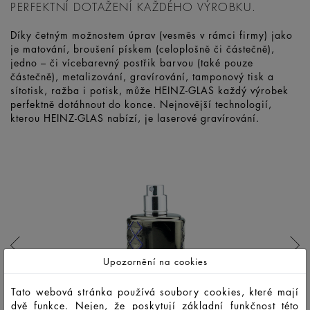
PERFEKTNÍ DOTAŽENÍ KAŽDÉHO VÝROBKU.
Díky četným možnostem úprav (vesměs v rámci firmy) jako
je matování, broušení pískem (celoplošně či částečně),
jedno – či vícebarevný postřik barvou (také pouze
částečně), metalizování, gravírování, tamponový tisk a
sítotisk, ražba i potisk, může HEINZ-GLAS každý výrobek
perfektně dotáhnout do konce. Nejnovější technologií,
kterou HEINZ-GLAS nabízí, je laserové gravírování.
Upozornění na cookies
Tato webová stránka používá soubory cookies, které mají
dvě funkce. Nejen, že poskytují základní funkčnost této