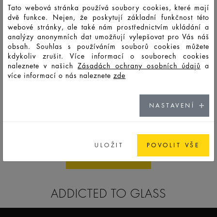
Tato webová stránka používá soubory cookies, které mají
dvě funkce. Nejen, že poskytují základní funkčnost této
webové stránky, ale také nám prostřednictvím ukládání a
analýzy anonymních dat umožňují vylepšovat pro Vás náš
obsah. Souhlas s používáním souborů cookies můžete
kdykoliv zrušit. Více informací o souborech cookies
naleznete v našich
Zásadách ochrany osobních údajů
a
více informací o nás naleznete
zde
NASTAVENÍ
SKIN CARE
ULOŽIT
POVOLIT VŠE
ALL STANDARDS
ADDICTED TO GLASS