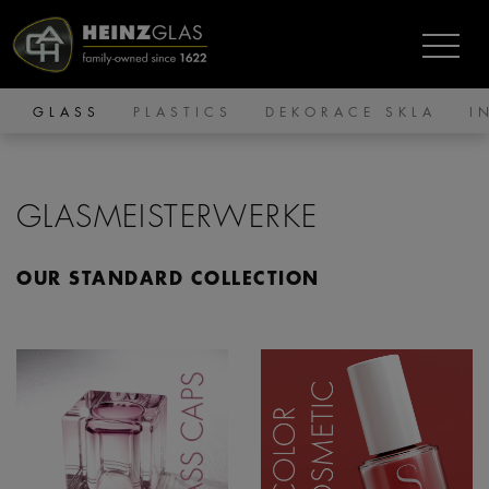
GLASS
PLASTICS
DEKORACE SKLA
I
GLASMEISTERWERKE
OUR STANDARD COLLECTION