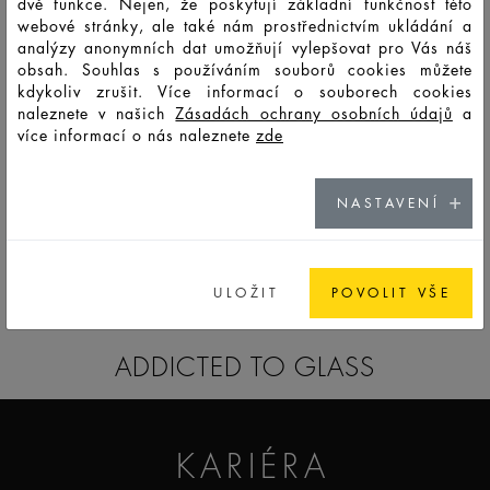
dvě funkce. Nejen, že poskytují základní funkčnost této
webové stránky, ale také nám prostřednictvím ukládání a
analýzy anonymních dat umožňují vylepšovat pro Vás náš
HD13756
LTO
30
35
72
85
41,9
30,4
8,3
obsah. Souhlas s používáním souborů cookies můžete
kdykoliv zrušit. Více informací o souborech cookies
naleznete v našich
Zásadách ochrany osobních údajů
a
více informací o nás naleznete
zde
HD13757
LSO
50
59
124
40
68
60
38,3
NASTAVENÍ
GO TO CATALOG
ULOŽIT
POVOLIT VŠE
ADDICTED TO GLASS
KARIÉRA