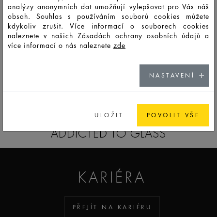
analýzy anonymních dat umožňují vylepšovat pro Vás náš
obsah. Souhlas s používáním souborů cookies můžete
HD10868
LSO
100
107
177
88,3
78
35,5
8,8
kdykoliv zrušit. Více informací o souborech cookies
naleznete v našich
Zásadách ochrany osobních údajů
a
8,8
HD12670
LSO
30
35,5
68
64,9
51,7
26,3
více informací o nás naleznete
zde
min.
NASTAVENÍ
GO TO CATALOG
ULOŽIT
POVOLIT VŠE
ADDICTED TO GLASS
KARIÉRA
PŘEJÍT NA KARIÉRU