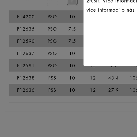
zrušit. Více informa
více informací o nás
F14200
PSO
10
12
31,5
11
F12635
PSO
7,5
9,2
45
9
F12590
PSO
7,5
9,2
45
1
F12637
PSO
10
12
44,8
11
F12591
PSO
10
12
28
11
F12638
PSS
10
12
43,4
10
F12636
PSS
10
12
27,9
10