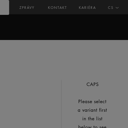
ZPRÁVY
KONTAKT
KARIÉRA
CS
CAPS
Please select
a variant first
in the list
below to see