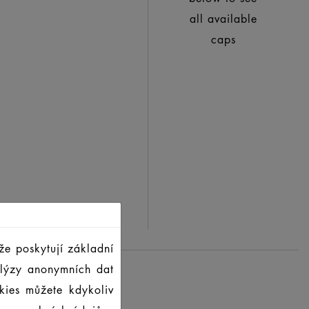
all available
caps
že poskytují základní
alýzy anonymních dat
kies můžete kdykoliv