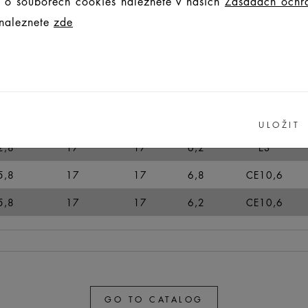
cí o souborech cookies naleznete v našich
Zásadách ochr
 naleznete
zde
1,7
17
17
6,2
CV11
9
17
17
6,2
CE10,6
06
17
17
6,2
E3
2,8
17
17
6,2
E3
ULOŽIT
2,8
17
17
6,2
E3
5,8
17
17
6,8
CE10,6
5,8
17
17
6,2
CE10,6
GO TO CATALOG