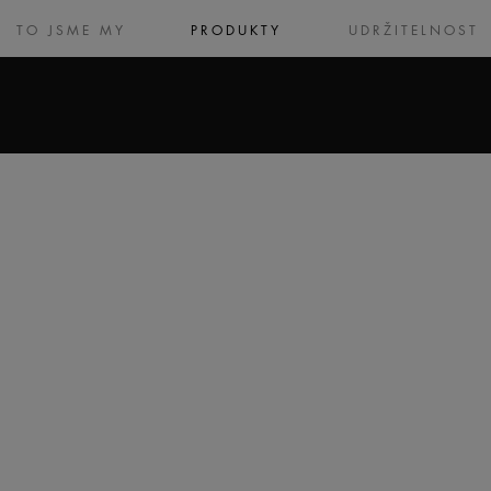
TO JSME MY
PRODUKTY
UDRŽITELNOST