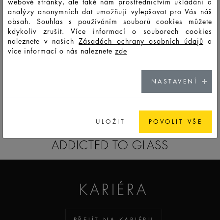
webové stránky, ale také nám prostřednictvím ukládání a
analýzy anonymních dat umožňují vylepšovat pro Vás náš
8,8
obsah. Souhlas s používáním souborů cookies můžete
HD12683
LSS
50
57
179
75,34
45
45
min
kdykoliv zrušit. Více informací o souborech cookies
naleznete v našich
Zásadách ochrany osobních údajů
a
8,5
více informací o nás naleznete
zde
F4414
LSO
100
108
207
95,13
49
49
min
NASTAVENÍ
GO TO CATALOG
ULOŽIT
POVOLIT VŠE
ADDICTED TO GLASS
KARIÉRA
PŘEJÍT NA KARIÉRU