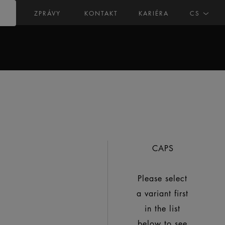
ZPRÁVY
KONTAKT
KARIÉRA
CS
CAPS
Please select
a variant first
in the list
below to see