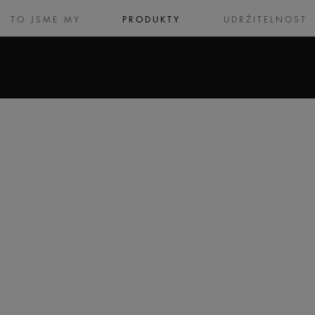
TO JSME MY
PRODUKTY
UDRŽITELNOST