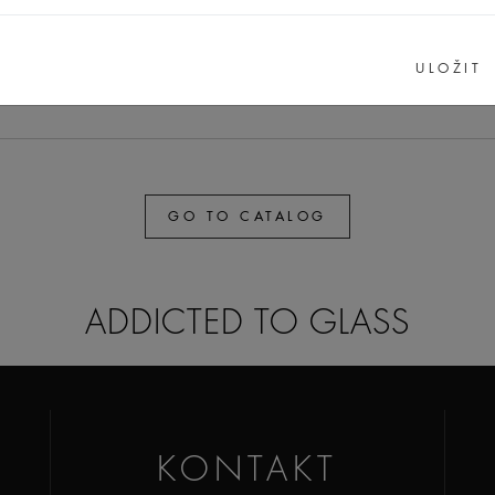
12,1
17
17
7,5
screw neck
ULOŽIT
GO TO CATALOG
ADDICTED TO GLASS
KONTAKT