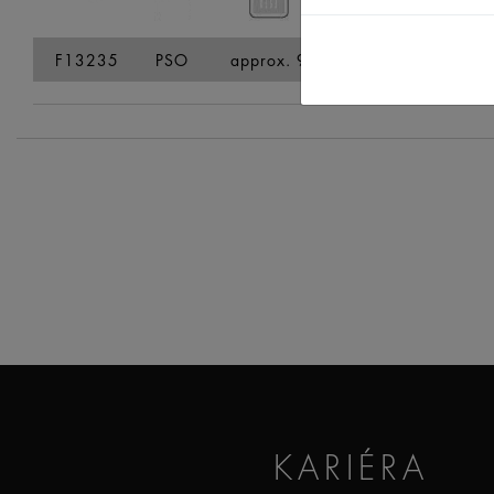
F13235
PSO
approx. 9
12
29
1
KARIÉRA