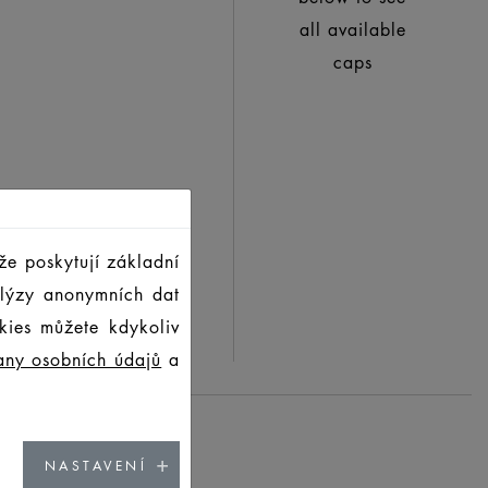
all available
caps
že poskytují základní
alýzy anonymních dat
kies můžete kdykoliv
any osobních údajů
a
NASTAVENÍ