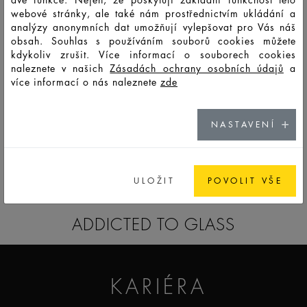
webové stránky, ale také nám prostřednictvím ukládání a
analýzy anonymních dat umožňují vylepšovat pro Vás náš
obsah. Souhlas s používáním souborů cookies můžete
F14496
MTO
150
166
163
55,5
82
82
59
kdykoliv zrušit. Více informací o souborech cookies
naleznete v našich
Zásadách ochrany osobních údajů
a
více informací o nás naleznete
zde
F14500
PSO
50
56
80
64,82
48
48
14,1
NASTAVENÍ
GO TO CATALOG
ULOŽIT
POVOLIT VŠE
ADDICTED TO GLASS
KARIÉRA