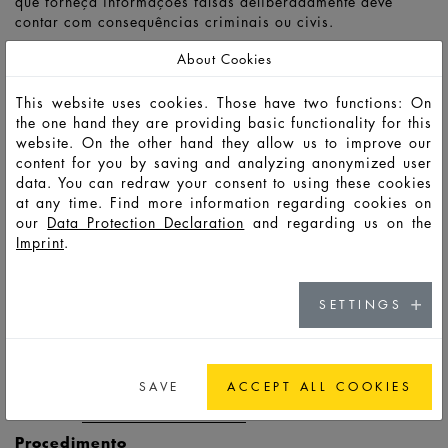
que forneça informações falsas deliberadamente deve
contar com consequências criminais ou civis.
Canal de denúncia:
About Cookies
HEINZ- GLAS GmbH & Co. KGaA
This website uses cookies. Those have two functions: On
Compliance
the one hand they are providing basic functionality for this
Glashüttenplatz 1-7
website. On the other hand they allow us to improve our
96355 Kleintettau
content for you by saving and analyzing anonymized user
data. You can redraw your consent to using these cookies
compliance@heinz-glas.com
at any time. Find more information regarding cookies on
Formulário de contato:
our
Data Protection Declaration
and regarding us on the
Imprint
.
https://heinz-glas.reporting-channel.com
A pedido do denunciante, também é possível, através
SETTINGS
destes canais, apresentar uma denúncia dentro de um
prazo razoável, no âmbito de uma reunião pessoal
confidencial.
Encontrará informações sobre o tratamento dos seus dados
SAVE
ACCEPT ALL COOKIES
na nossa
política de privacidade
.
Procedimento