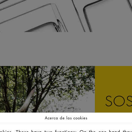
SOS
Acerca de las cookies
ookies. Those have two functions: On the one hand they