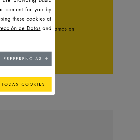
ur content for you by
sing these cookies at
tección de Datos
and
1622, pensamos y actuamos en
s!
LIDAD
PREFERENCIAS
 TODAS COOKIES