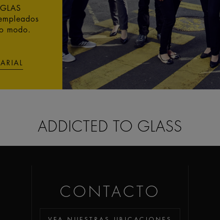
Z-GLAS
 empleados
mo modo.
ARIAL
ADDICTED TO GLASS
CONTACTO
VEA NUESTRAS UBICACIONES