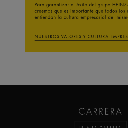
Para garantizar el éxito del grupo HEIN
creemos que es importante que todos los
entiendan la cultura empresarial del mis
NUESTROS VALORES Y CULTURA EMPRES
CARRERA
IR A LA CARRERA