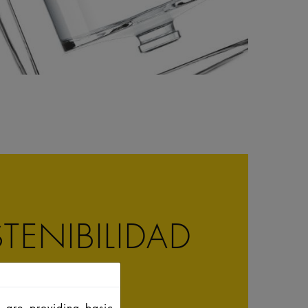
TENIBILIDAD
 are providing basic