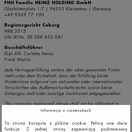
FHH Familie HEINZ HOLDING GmbH
Glashüttenplatz 1-7 | 96355 Kleintettau | Germany
+49 9269 77 100
Registergericht Coburg
HRB 3515
USt.-ID-Nr. DE 288 855 081
Geschäftsführer
Dipl.-Kff. Carletta Heinz
Frank Martin
Jede Vertragserfüllung seitens der oben genannten Firma
steht unter dem Vorbehalt, dass der Erfüllung keine
Hindernisse aufgrund von nationalen oder internationalen
Vorschriften des Außenwirtschaftsrechts sowie keine
Embargos und/oder sonstige Sanktionen entgegenstehen.
The company mentioned above shall not be obligated to
fulfill agreements if such fulfillment is prevented by any
Informacja o ciasteczkach
impediments arising out of national or international foreign
trade or customs requirements or any embargoes or other
Ta strona korzysta z plików cookie. Pełnią one dwie
sanctions
.
funkcje. Z jednej strony zapewniają podstawową