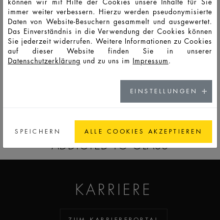
können wir mit Hilfe der Cookies unsere Inhalte für Sie
immer weiter verbessern. Hierzu werden pseudonymisierte
Daten von Website-Besuchern gesammelt und ausgewertet.
F7045
PSO
50
56
136
56,2
64,2
47,6
8,2
Das Einverständnis in die Verwendung der Cookies können
Sie jederzeit widerrufen. Weitere Informationen zu Cookies
auf dieser Website finden Sie in unserer
F7046
PSO
100
109
240
67,6
79,0
58,5
8,2
Datenschutzerklärung
und zu uns im
Impressum
.
EINSTELLUNGEN
ZUM KATALOG
SPEICHERN
ALLE COOKIES AKZEPTIEREN
ADDICTED TO GLASS
KARRIERE
ZUM KARRIEREPORTAL