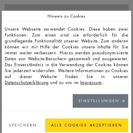
HD12524
LSO
30
34
76
71,3
50,4
26,4
8,8
Hinweis zu Cookies
Unsere Webseite verwendet Cookies. Diese haben zwei
HD12423
LSS
50
55
111
84,7
60
28,4
8,8
Funktionen: Zum einen sind sie erforderlich für die
grundlegende Funktionalität unserer Website. Zum anderen
können wir mit Hilfe der Cookies unsere Inhalte für Sie
HD13282
LSS
100
107
162
103,3
75
31,5
8,3
immer weiter verbessern. Hierzu werden pseudonymisierte
Daten von Website-Besuchern gesammelt und ausgewertet.
Das Einverständnis in die Verwendung der Cookies können
Sie jederzeit widerrufen. Weitere Informationen zu Cookies
auf dieser Website finden Sie in unserer
DAS KÖNNTE SIE AUCH INTERESSIEREN
Datenschutzerklärung
und zu uns im
Impressum
.
VICTOR
EINSTELLUNGEN
WING
SPEICHERN
ALLE COOKIES AKZEPTIEREN