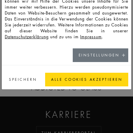
können wir mit Hilfe der Cookies unsere Inhalte für Sie
immer weiter verbessern. Hierzu werden pseudonymisierte
Daten von Website-Besuchern gesammelt und ausgewertet.
HD13791
LSO
30
35
50
39,1
44,5
44,5
30,5
Das Einverständnis in die Verwendung der Cookies können
Sie jederzeit widerrufen. Weitere Informationen zu Cookies
auf dieser Website finden Sie in unserer
HD13069
LSO
50
59
126
47,5
57,2
57,2
41,3
Datenschutzerklärung
und zu uns im
Impressum
.
EINSTELLUNGEN
ZUM KATALOG
SPEICHERN
ALLE COOKIES AKZEPTIEREN
ADDICTED TO GLASS
KARRIERE
ZUM KARRIEREPORTAL