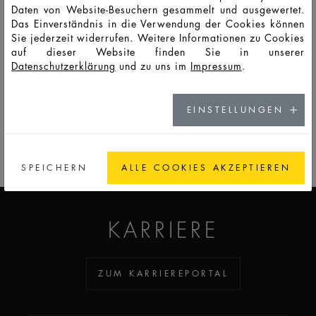
Daten von Website-Besuchern gesammelt und ausgewertet.
Das Einverständnis in die Verwendung der Cookies können
HD10214
LSO
100
107
130
91,5
53
53
8,8
Sie jederzeit widerrufen. Weitere Informationen zu Cookies
auf dieser Website finden Sie in unserer
Datenschutzerklärung
und zu uns im
Impressum
.
EINSTELLUNGEN
ZUM KATALOG
ADDICTED TO GLASS
SPEICHERN
ALLE COOKIES AKZEPTIEREN
KARRIERE
ZUM KARRIEREPORTAL