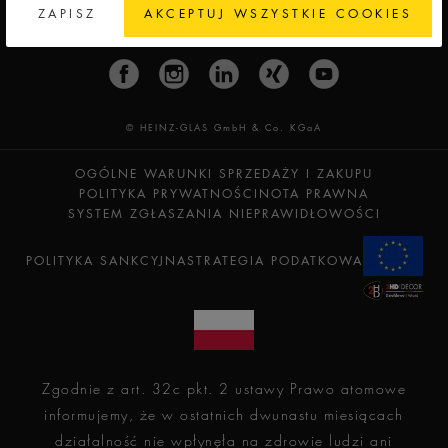
ZAPISZ
AKCEPTUJ WSZYSTKIE COOKIES
© HEINZ-GLAS GmbH & Co. KGaA
OGÓLNE WARUNKI SPRZEDAŻY I ZAKUPU
POLITYKA PRYWATNOŚCI
NOTA PRAWNA
SYSTEM ZGŁASZANIA NIEPRAWIDŁOWOŚCI
POLITYKA SANKCYJNA
STRATEGIA PODATKOWA
Zgodnie z art. 32c pkt. 2 ustawy Prawo atomowe
informujemy, że w ostatnich dwunastu miesiącach
działalność nie wpłynęła na zdrowie ludzi ani