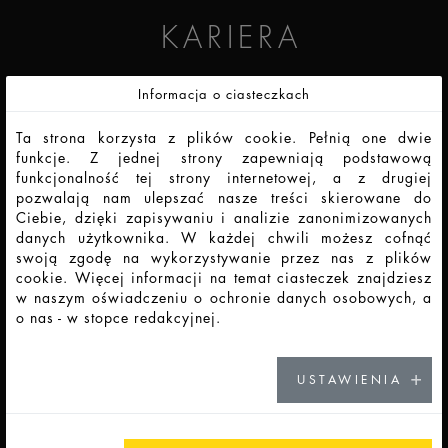
KARIERA
Informacja o ciasteczkach
IDŹ DO KARIERY
Ta strona korzysta z plików cookie. Pełnią one dwie
funkcje. Z jednej strony zapewniają podstawową
funkcjonalność tej strony internetowej, a z drugiej
pozwalają nam ulepszać nasze treści skierowane do
KONTAKT
Ciebie, dzięki zapisywaniu i analizie zanonimizowanych
danych użytkownika. W każdej chwili możesz cofnąć
swoją zgodę na wykorzystywanie przez nas z plików
ZOBACZ NASZE LOKALIZACJE
cookie. Więcej informacji na temat ciasteczek znajdziesz
w naszym oświadczeniu o ochronie danych osobowych, a
o nas - w stopce redakcyjnej.
AKTUALNOŚCI
USTAWIENIA
ZOBACZ WIĘCEJ