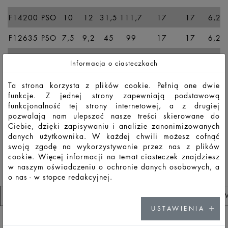
F14200
PSO
10
12
31,5
111,7
17
17
6,2
F12635
PSO
7,5
9,2
45
99
17
17
6,2
F12590
PSO
7,5
9,2
45
106
17
17
6,2
Informacja o ciasteczkach
F12637
PSO
10
12
44,8
112,8
17
17
6,2
Ta strona korzysta z plików cookie. Pełnią one dwie
funkcje. Z jednej strony zapewniają podstawową
F12591
PSO
10
12
28
112,8
17
17
6,2
funkcjonalność tej strony internetowej, a z drugiej
pozwalają nam ulepszać nasze treści skierowane do
F12638
PSS
10
12
43,4
105,8
17
17
6,8
Ciebie, dzięki zapisywaniu i analizie zanonimizowanych
danych użytkownika. W każdej chwili możesz cofnąć
F12636
PSS
10
12
27,9
105,8
17
17
6,2
swoją zgodę na wykorzystywanie przez nas z plików
cookie. Więcej informacji na temat ciasteczek znajdziesz
w naszym oświadczeniu o ochronie danych osobowych, a
o nas - w stopce redakcyjnej.
PRZEJDŹ DO LISTA OBSERWOWANYCH PRODUKTÓ
USTAWIENIA