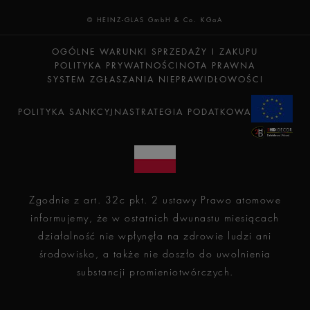
© HEINZ-GLAS GmbH & Co. KGaA
OGÓLNE WARUNKI SPRZEDAŻY I ZAKUPU
POLITYKA PRYWATNOŚCI
NOTA PRAWNA
SYSTEM ZGŁASZANIA NIEPRAWIDŁOWOŚCI
POLITYKA SANKCYJNA
STRATEGIA PODATKOWA
Zgodnie z art. 32c pkt. 2 ustawy Prawo atomowe
informujemy, że w ostatnich dwunastu miesiącach
działalność nie wpłynęła na zdrowie ludzi ani
środowisko, a także nie doszło do uwolnienia
substancji promieniotwórczych.