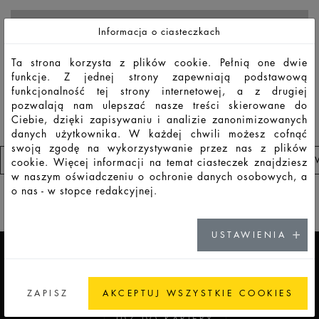
F7045
PSO
50
56
136
56,2
64,2
47,6
8,2
Informacja o ciasteczkach
Ta strona korzysta z plików cookie. Pełnią one dwie
F7046
PSO
100
109
240
67,6
79,0
58,5
8,2
funkcje. Z jednej strony zapewniają podstawową
funkcjonalność tej strony internetowej, a z drugiej
pozwalają nam ulepszać nasze treści skierowane do
Ciebie, dzięki zapisywaniu i analizie zanonimizowanych
danych użytkownika. W każdej chwili możesz cofnąć
swoją zgodę na wykorzystywanie przez nas z plików
PRZEJDŹ DO LISTA OBSERWOWANYCH PRODUKTÓ
cookie. Więcej informacji na temat ciasteczek znajdziesz
w naszym oświadczeniu o ochronie danych osobowych, a
o nas - w stopce redakcyjnej.
ADDICTED TO GLASS
USTAWIENIA
KARIERA
ZAPISZ
AKCEPTUJ WSZYSTKIE COOKIES
IDŹ DO KARIERY