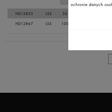
ochronie danych osob
HD12855
LSS
50
55
138
HD12867
LSS
100
107
217