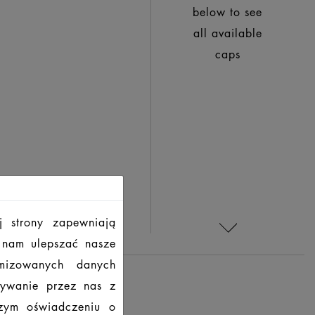
below to see
all available
caps
j strony zapewniają
ą nam ulepszać nasze
imizowanych danych
tywanie przez nas z
szym oświadczeniu o