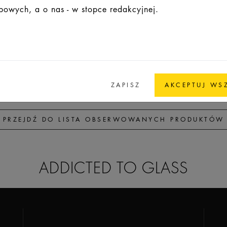
owych, a o nas - w stopce redakcyjnej.
70,5
49,0
49,0
8,8
FEA 15
95
55
55
8,8
FEA 15
ZAPISZ
AKCEPTUJ WS
PRZEJDŹ DO LISTA OBSERWOWANYCH PRODUKTÓW
ADDICTED TO GLASS