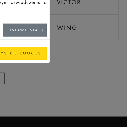
VICTOR
szym oświadczeniu o
6720
WING
6912
USTAWIENIA
2904
ZYSTKIE COOKIES