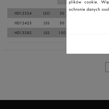
plików cookie. Wię
ochronie danych osob
HD12524
LSO
30
34
76
HD12423
LSS
50
55
111
HD13282
LSS
100
107
162
1