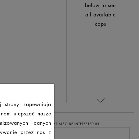
below to see
all available
caps
j strony zapewniają
ą nam ulepszać nasze
imizowanych danych
YOU MIGHT ALSO BE INTERESTED IN
tywanie przez nas z