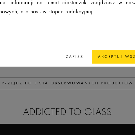
cej informacji na temat ciasteczek znajdziesz w na
owych, a o nas - w stopce redakcyjnej.
71,3
50,4
26,4
8,8
FEA 15
84,7
60
28,4
8,8
FEA 15
03,3
75
31,5
8,3
FEA 15
ZAPISZ
AKCEPTUJ WS
PRZEJDŹ DO LISTA OBSERWOWANYCH PRODUKTÓW
ADDICTED TO GLASS