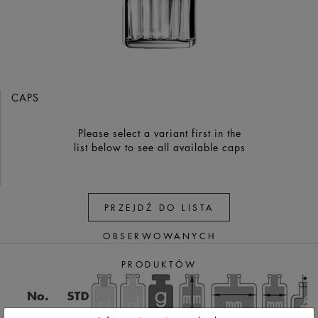
CAPS
Please select a variant first in the
list below to see all available caps
PRZEJDŹ DO LISTA
OBSERWOWANYCH
PRODUKTÓW