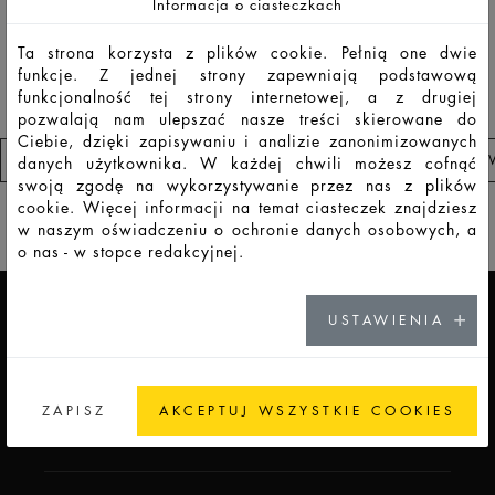
Informacja o ciasteczkach
HD14991
LSS
200
222
225
123,9
57,9
56
18,
Ta strona korzysta z plików cookie. Pełnią one dwie
funkcje. Z jednej strony zapewniają podstawową
funkcjonalność tej strony internetowej, a z drugiej
pozwalają nam ulepszać nasze treści skierowane do
Ciebie, dzięki zapisywaniu i analizie zanonimizowanych
PRZEJDŹ DO LISTA OBSERWOWANYCH PRODUKTÓ
danych użytkownika. W każdej chwili możesz cofnąć
swoją zgodę na wykorzystywanie przez nas z plików
cookie. Więcej informacji na temat ciasteczek znajdziesz
w naszym oświadczeniu o ochronie danych osobowych, a
ADDICTED TO GLASS
o nas - w stopce redakcyjnej.
USTAWIENIA
KARIERA
IDŹ DO KARIERY
ZAPISZ
AKCEPTUJ WSZYSTKIE COOKIES