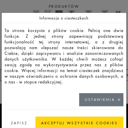
PRODUKTÓW
Informacja o ciasteczkach
Ta strona korzysta z plików cookie. Pełnią one dwie
funkcje. Z jednej strony zapewniają podstawową
HD116
LSO
125
130
136
127,0
47,4
47,4
9,8
funkcjonalność tej strony internetowej, a z drugiej
pozwalają nam ulepszać nasze treści skierowane do
Ciebie, dzięki zapisywaniu i analizie zanonimizowanych
danych użytkownika. W każdej chwili możesz cofnąć
swoją zgodę na wykorzystywanie przez nas z plików
cookie. Więcej informacji na temat ciasteczek znajdziesz
PRZEJDŹ DO LISTA OBSERWOWANYCH PRODUKTÓ
w naszym oświadczeniu o ochronie danych osobowych, a
o nas - w stopce redakcyjnej.
ADDICTED TO GLASS
USTAWIENIA
KARIERA
ZAPISZ
AKCEPTUJ WSZYSTKIE COOKIES