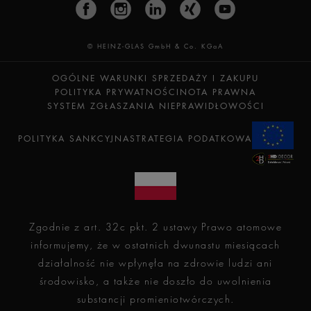
© HEINZ-GLAS GmbH & Co. KGaA
OGÓLNE WARUNKI SPRZEDAŻY I ZAKUPU
POLITYKA PRYWATNOŚCI
NOTA PRAWNA
SYSTEM ZGŁASZANIA NIEPRAWIDŁOWOŚCI
POLITYKA SANKCYJNA
STRATEGIA PODATKOWA
Zgodnie z art. 32c pkt. 2 ustawy Prawo atomowe
informujemy, że w ostatnich dwunastu miesiącach
działalność nie wpłynęła na zdrowie ludzi ani
środowisko, a także nie doszło do uwolnienia
substancji promieniotwórczych.