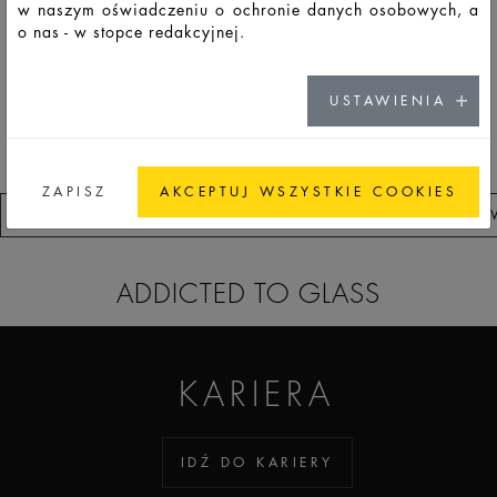
w naszym oświadczeniu o ochronie danych osobowych, a
YOU MIGHT ALSO BE INTERESTED IN
o nas - w stopce redakcyjnej.
ALEX JAR
USTAWIENIA
ZAPISZ
AKCEPTUJ WSZYSTKIE COOKIES
PRZEJDŹ DO LISTA OBSERWOWANYCH PRODUKTÓ
ADDICTED TO GLASS
KARIERA
IDŹ DO KARIERY