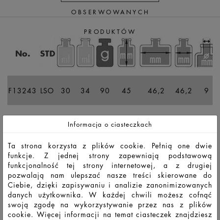
OBSERWOWANYCH
PRODUKTÓW
F13243
LSO
30
34
90
45
46,2
46,2
9
F13247
LSO
50
59
124
67,4
46,2
46,2
9,3
Informacja o ciasteczkach
Ta strona korzysta z plików cookie. Pełnią one dwie
F13246
LSO
100
110
210
110,6
46,2
46,2
9,3
funkcje. Z jednej strony zapewniają podstawową
funkcjonalność tej strony internetowej, a z drugiej
pozwalają nam ulepszać nasze treści skierowane do
F13245
LSO
120
128
234
124,6
46,2
46,2
9,3
Ciebie, dzięki zapisywaniu i analizie zanonimizowanych
danych użytkownika. W każdej chwili możesz cofnąć
swoją zgodę na wykorzystywanie przez nas z plików
cookie. Więcej informacji na temat ciasteczek znajdziesz