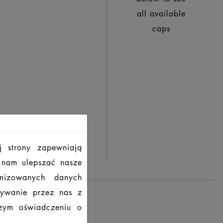
all available
caps
j strony zapewniają
ą nam ulepszać nasze
imizowanych danych
tywanie przez nas z
szym oświadczeniu o