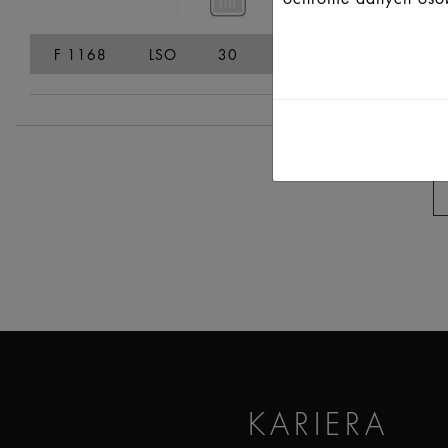
F 1168
LSO
30
35
52
74,
KARIERA