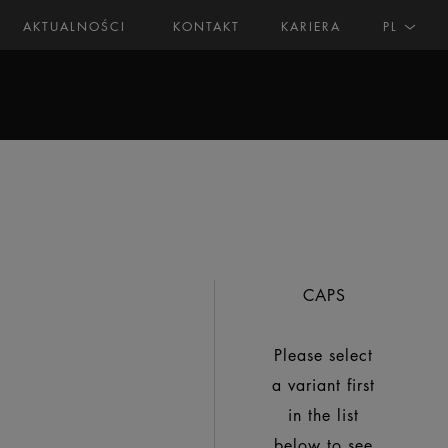
AKTUALNOŚCI
KONTAKT
KARIERA
PL
CAPS
Please select
a variant first
in the list
below to see