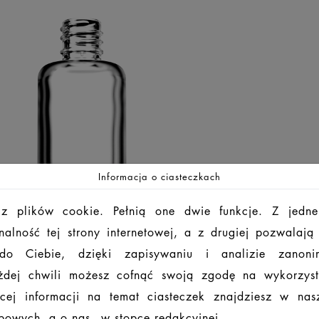
Informacja o ciasteczkach
 z plików cookie. Pełnią one dwie funkcje. Z jedne
alność tej strony internetowej, a z drugiej pozwalaj
 do Ciebie, dzięki zapisywaniu i analizie zanon
dej chwili możesz cofnąć swoją zgodę na wykorzys
cej informacji na temat ciasteczek znajdziesz w na
owych, a o nas - w stopce redakcyjnej.