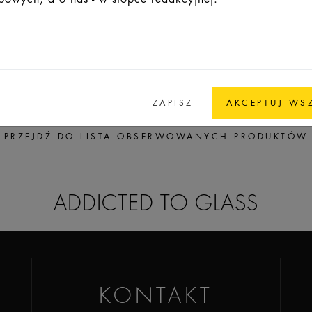
3
34,7
34,7
8,8
Europa 5
ZAPISZ
AKCEPTUJ WS
PRZEJDŹ DO LISTA OBSERWOWANYCH PRODUKTÓW
ADDICTED TO GLASS
KONTAKT