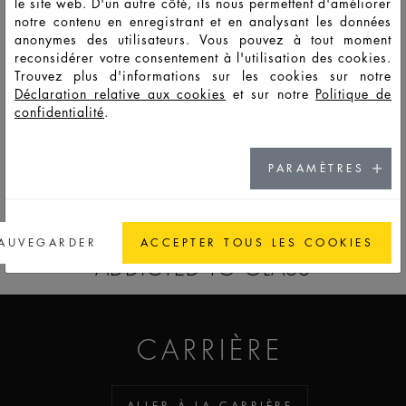
le site web. D'un autre côté, ils nous permettent d'améliorer
notre contenu en enregistrant et en analysant les données
anonymes des utilisateurs. Vous pouvez à tout moment
F7045
PSO
50
56
136
56,2
64,2
47,6
8,2
reconsidérer votre consentement à l'utilisation des cookies.
Trouvez plus d'informations sur les cookies sur notre
Déclaration relative aux cookies
et sur notre
Politique de
F7046
PSO
100
109
240
67,6
79,0
58,5
8,2
confidentialité
.
PARAMÈTRES
ACCÉDER À LA CATALOG
AUVEGARDER
ACCEPTER TOUS LES COOKIES
ADDICTED TO GLASS
CARRIÈRE
ALLER À LA CARRIÈRE