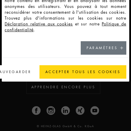
notre contenu en enregistrant et en analysant les données
anonymes des utilisateurs. Vous pouvez à tout moment
reconsidérer votre consentement à l'utilisation des cookies.
CONTACT
Trouvez plus d'informations sur les cookies sur notre
Déclaration relative aux cookies
et sur notre
Politique de
confidentialité
.
VOIR NOS EMPLACEMENTS
PARAMÈTRES
NEWS
AUVEGARDER
ACCEPTER TOUS LES COOKIES
APPRENDRE ENCORE PLUS
© HEINZ-GLAS GmbH & Co. KGaA