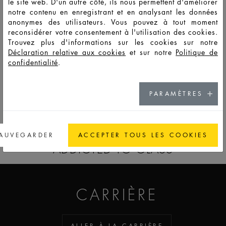
le site web. D'un autre côté, ils nous permettent d'améliorer
notre contenu en enregistrant et en analysant les données
anonymes des utilisateurs. Vous pouvez à tout moment
F7043
PSO
50
55
120
83,5
43,9
43,9
8,8
reconsidérer votre consentement à l'utilisation des cookies.
Trouvez plus d'informations sur les cookies sur notre
Déclaration relative aux cookies
et sur notre
Politique de
F7044
PSO
100
107
212
100,7
54,0
54,0
8,8
confidentialité
.
PARAMÈTRES
ACCÉDER À LA CATALOG
AUVEGARDER
ACCEPTER TOUS LES COOKIES
ADDICTED TO GLASS
CARRIÈRE
ALLER À LA CARRIÈRE