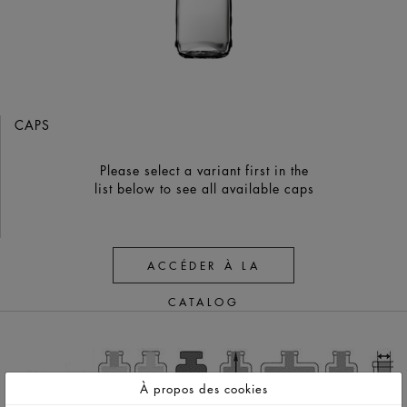
CAPS
Please select a variant first in the
list below to see all available caps
ACCÉDER À LA
CATALOG
À propos des cookies