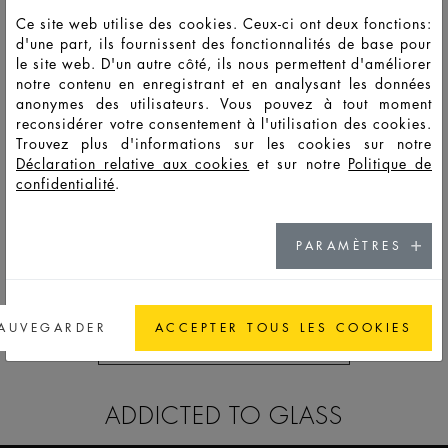
Ce site web utilise des cookies. Ceux-ci ont deux fonctions:
HD
d'une part, ils fournissent des fonctionnalités de base pour
LSS
50
56
85,3
86,5
40,8
40,8
8
14888
le site web. D'un autre côté, ils nous permettent d'améliorer
notre contenu en enregistrant et en analysant les données
HD
anonymes des utilisateurs. Vous pouvez à tout moment
LSS
50
56
86,1
88,1
40,8
40,8
8,2
14887
reconsidérer votre consentement à l'utilisation des cookies.
Trouvez plus d'informations sur les cookies sur notre
HD
Déclaration relative aux cookies
et sur notre
Politique de
LSS
100
109
151
140,5
42
42
8
14890
confidentialité
.
HD
LSS
100
109
151,5
142,1
42
42
8,2
14889
PARAMÈTRES
AUVEGARDER
ACCEPTER TOUS LES COOKIES
ACCÉDER À LA CATALOG
ADDICTED TO GLASS