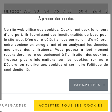
HD12524
LSO
30
34
76
71,3
50,4
26,4
8,8
À propos des cookies
HD12423
LSS
50
55
111
84,7
60
28,4
8,8
Ce site web utilise des cookies. Ceux-ci ont deux fonctions:
d'une part, ils fournissent des fonctionnalités de base pour
le site web. D'un autre côté, ils nous permettent d'améliorer
HD13282
LSS
100
107
162
103,3
75
31,5
8,3
notre contenu en enregistrant et en analysant les données
anonymes des utilisateurs. Vous pouvez à tout moment
reconsidérer votre consentement à l'utilisation des cookies.
Trouvez plus d'informations sur les cookies sur notre
Déclaration relative aux cookies
et sur notre
Politique de
YOU MIGHT ALSO BE INTERESTED IN
confidentialité
.
VICTOR
PARAMÈTRES
WING
AUVEGARDER
ACCEPTER TOUS LES COOKIES