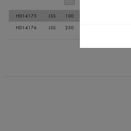
HD14175
LSS
100
107
212
88,1
HD14176
LSS
250
265
377
118,