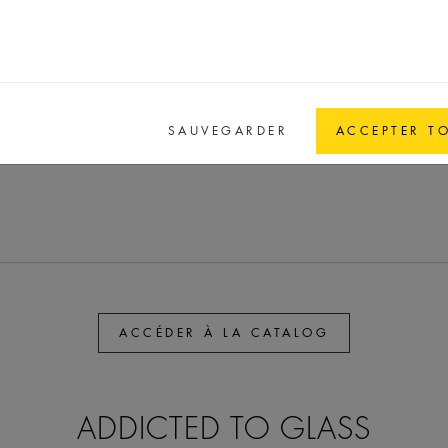
59,7
59,7
13,1
GPI 24/410S
1
75,1
75,1
13,1
GPI 24/410S
SAUVEGARDER
ACCEPTER T
ACCÉDER À LA CATALOG
ADDICTED TO GLASS