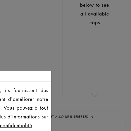
below to see
all available
caps
 ils fournissent des
ent d'améliorer notre
s. Vous pouvez à tout
us d'informations sur
YOU MIGHT ALSO BE INTERESTED IN
confidentialité
.