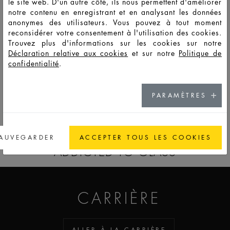
le site web. D'un autre côté, ils nous permettent d'améliorer
notre contenu en enregistrant et en analysant les données
anonymes des utilisateurs. Vous pouvez à tout moment
HD12843
LSS
50
56
120
60,8
46,2
46,2
8,8
reconsidérer votre consentement à l'utilisation des cookies.
Trouvez plus d'informations sur les cookies sur notre
Déclaration relative aux cookies
et sur notre
Politique de
HD12844
LSS
100
108
202
104,4
46,2
46,2
8,8
confidentialité
.
PARAMÈTRES
ACCÉDER À LA CATALOG
AUVEGARDER
ACCEPTER TOUS LES COOKIES
ADDICTED TO GLASS
CARRIÈRE
ALLER À LA CARRIÈRE