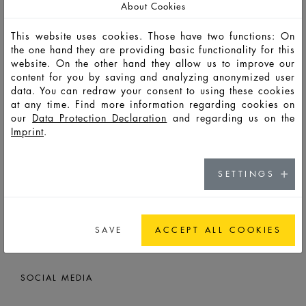
Gebrauch erneut eingeschmolzen werden. Unser transluzent
About Cookies
veredelter Flakon, dessen Oberfläche mit Echtmetall
gesputtert wird, erfüllt dieses Kriterium. Ein großer Vorteil
This website uses cookies. Those have two functions: On
gegenüber anderen Veredelungsvarianten, die keine
the one hand they are providing basic functionality for this
ausreichende Transluzenz zulassen.
website. On the other hand they allow us to improve our
content for you by saving and analyzing anonymized user
data. You can redraw your consent to using these cookies
at any time. Find more information regarding cookies on
our
Data Protection Declaration
and regarding us on the
Imprint
.
SETTINGS
SAVE
ACCEPT ALL COOKIES
Voltar
SOCIAL MEDIA