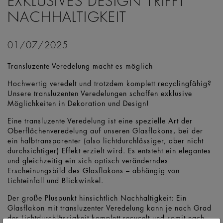
EXKLUSIVES DESIGN TRIFFT
NACHHALTIGKEIT
01/07/2025
Transluzente Veredelung macht es möglich
Hochwertig veredelt und trotzdem komplett recyclingfähig?
Unsere transluzenten Veredelungen schaffen exklusive
Möglichkeiten in Dekoration und Design!
Eine transluzente Veredelung ist eine spezielle Art der
Oberflächenveredelung auf unseren Glasflakons, bei der
ein halbtransparenter (also lichtdurchlässiger, aber nicht
durchsichtiger) Effekt erzielt wird. Es entsteht ein elegantes
und gleichzeitig ein sich optisch veränderndes
Erscheinungsbild des Glasflakons – abhängig von
Lichteinfall und Blickwinkel.
Der große Pluspunkt hinsichtlich Nachhaltigkeit: Ein
Glasflakon mit transluzenter Veredelung kann je nach Grad
der Lichtdurchlässigkeit komplett recycelt und somit nach