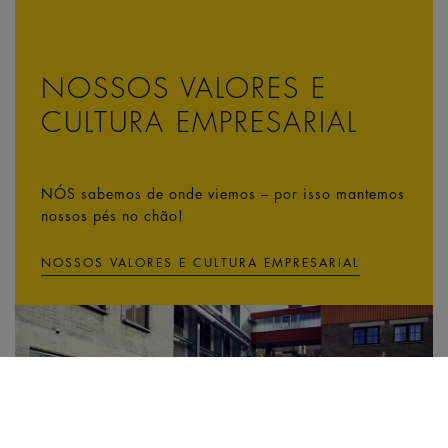
NOSSOS VALORES E
CULTURA EMPRESARIAL
NÓS sabemos de onde viemos – por isso mantemos
nossos pés no chão!
NOSSOS VALORES E CULTURA EMPRESARIAL