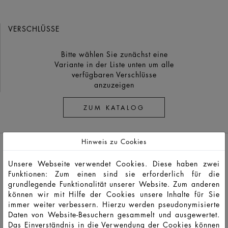
VERSCHLÜSSE
Bitte wählen Sie zunächst eine
Variante in der Liste unten um alle
verfügbaren Verschlüsse
anzuzeigen
ZUM KATALOG
Hinweis zu Cookies
Unsere Webseite verwendet Cookies. Diese haben zwei
Funktionen: Zum einen sind sie erforderlich für die
grundlegende Funktionalität unserer Website. Zum anderen
können wir mit Hilfe der Cookies unsere Inhalte für Sie
immer weiter verbessern. Hierzu werden pseudonymisierte
HD13044
LSO
50
65
149,3
39,9
65
65
44,
Daten von Website-Besuchern gesammelt und ausgewertet.
Das Einverständnis in die Verwendung der Cookies können