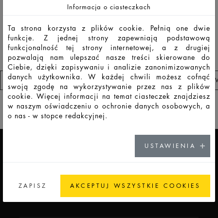
Informacja o ciasteczkach
F
Eu
LSO
30
35
52
74,3
34,7
34,7
8,8
1168
Ta strona korzysta z plików cookie. Pełnią one dwie
funkcje. Z jednej strony zapewniają podstawową
funkcjonalność tej strony internetowej, a z drugiej
pozwalają nam ulepszać nasze treści skierowane do
Ciebie, dzięki zapisywaniu i analizie zanonimizowanych
danych użytkownika. W każdej chwili możesz cofnąć
PRZEJDŹ DO LISTA OBSERWOWANYCH PRODUKTÓ
swoją zgodę na wykorzystywanie przez nas z plików
cookie. Więcej informacji na temat ciasteczek znajdziesz
w naszym oświadczeniu o ochronie danych osobowych, a
ADDICTED TO GLASS
o nas - w stopce redakcyjnej.
USTAWIENIA
KARIERA
ZAPISZ
AKCEPTUJ WSZYSTKIE COOKIES
IDŹ DO KARIERY