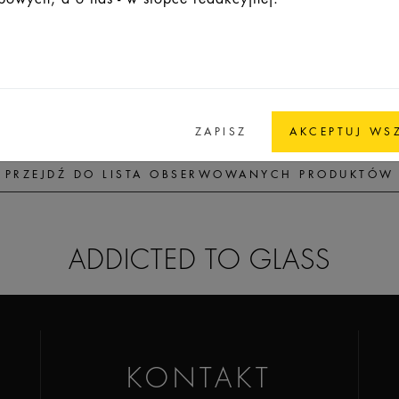
12,1
17
17
7,5
screw neck
ZAPISZ
AKCEPTUJ WS
PRZEJDŹ DO LISTA OBSERWOWANYCH PRODUKTÓW
ADDICTED TO GLASS
KONTAKT