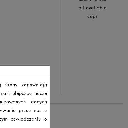
all available
caps
j strony zapewniają
ą nam ulepszać nasze
imizowanych danych
tywanie przez nas z
szym oświadczeniu o