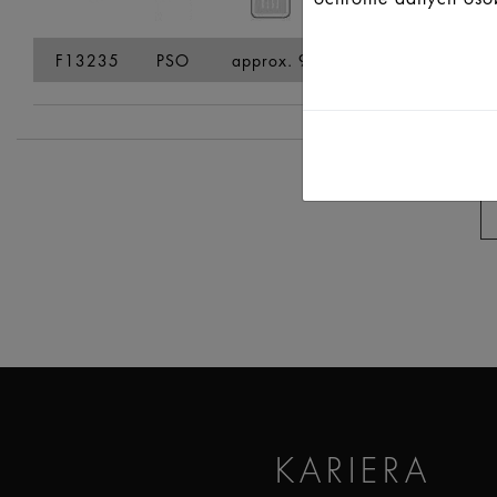
F13235
PSO
approx. 9
12
29
1
KARIERA