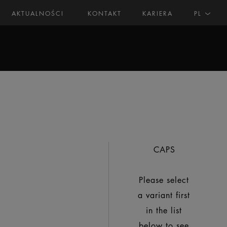
AKTUALNOŚCI
KONTAKT
KARIERA
PL
CAPS
Please select
a variant first
in the list
below to see