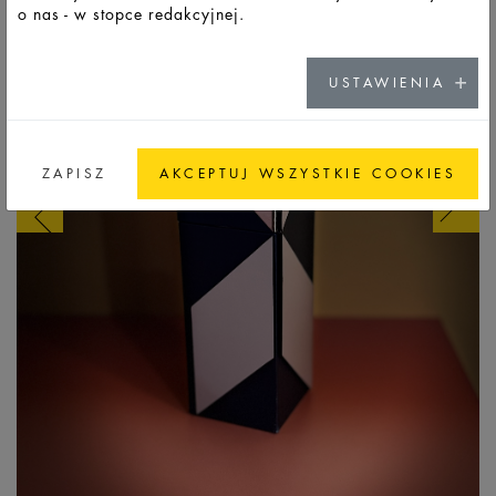
o nas - w stopce redakcyjnej.
USTAWIENIA
ZAPISZ
AKCEPTUJ WSZYSTKIE COOKIES
B