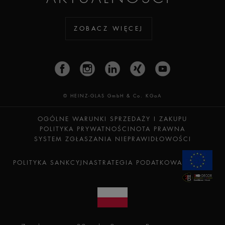
ZOBACZ WIĘCEJ
© HEINZ-GLAS GmbH & Co. KGaA
OGÓLNE WARUNKI SPRZEDAŻY I ZAKUPU
POLITYKA PRYWATNOŚCI
NOTA PRAWNA
SYSTEM ZGŁASZANIA NIEPRAWIDŁOWOŚCI
POLITYKA SANKCYJNA
STRATEGIA PODATKOWA