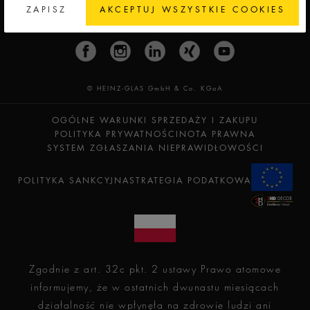
ZAPISZ
AKCEPTUJ WSZYSTKIE COOKIES
© HEINZ-GLAS GmbH & Co. KGaA
OGÓLNE WARUNKI SPRZEDAŻY I ZAKUPU
POLITYKA PRYWATNOŚCI
NOTA PRAWNA
SYSTEM ZGŁASZANIA NIEPRAWIDŁOWOŚCI
POLITYKA SANKCYJNA
STRATEGIA PODATKOWA
Zgodnie z art. 32c pkt. 2 ustawy Prawo atomowe
informujemy, że w ostatnich dwunastu miesiącach
działalność nie wpłynęła na zdrowie ludzi ani