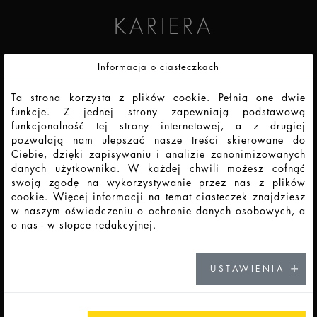
KARIERA
Informacja o ciasteczkach
IDŹ DO KARIERY
Ta strona korzysta z plików cookie. Pełnią one dwie
funkcje. Z jednej strony zapewniają podstawową
funkcjonalność tej strony internetowej, a z drugiej
pozwalają nam ulepszać nasze treści skierowane do
KONTAKT
Ciebie, dzięki zapisywaniu i analizie zanonimizowanych
danych użytkownika. W każdej chwili możesz cofnąć
swoją zgodę na wykorzystywanie przez nas z plików
ZOBACZ NASZE LOKALIZACJE
cookie. Więcej informacji na temat ciasteczek znajdziesz
w naszym oświadczeniu o ochronie danych osobowych, a
o nas - w stopce redakcyjnej.
AKTUALNOŚCI
USTAWIENIA
ZOBACZ WIĘCEJ