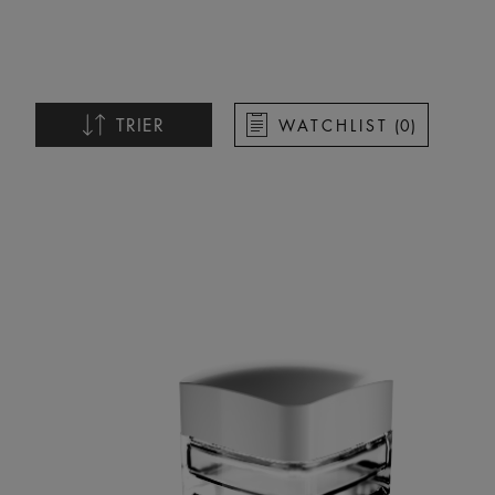
TRIER
WATCHLIST
(
0
)
Nom croissant
Nom décroissant
Date croissante
Date décroissante