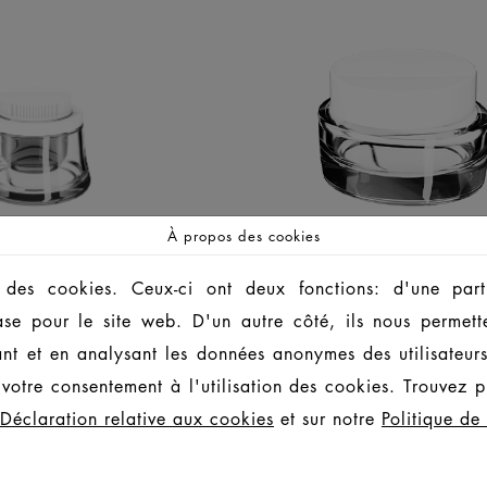
À propos des cookies
 des cookies. Ceux-ci ont deux fonctions: d'une part,
ase pour le site web. D'un autre côté, ils nous permett
L4ONE -
AMANDE J
ant et en analysant les données anonymes des utilisateur
REME
votre consentement à l'utilisation des cookies. Trouvez pl
POTS
LIFESTYLE
Déclaration relative aux cookies
et sur notre
Politique de 
POTS
PREMIUM