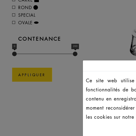
ROND
SPECIAL
OVALE
CONTENANCE
0
200
APPLIQUER
Ce site web utilise
fonctionnalités de b
AL
contenu en enregistr
C
moment reconsidérer 
les cookies sur notre