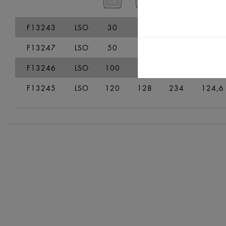
F13243
LSO
30
34
90
45
F13247
LSO
50
59
124
67,4
F13246
LSO
100
110
210
110,6
F13245
LSO
120
128
234
124,6