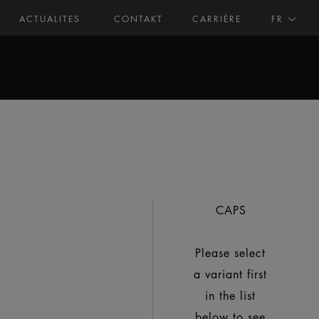
ACTUALITES
CONTAKT
CARRIÈRE
FR
CAPS
Please select
a variant first
in the list
below to see