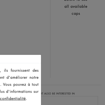
all available
caps
 ils fournissent des
ent d'améliorer notre
s. Vous pouvez à tout
us d'informations sur
YOU MIGHT ALSO BE INTERESTED IN
confidentialité
.