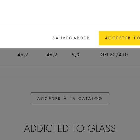
46,2
46,2
9
GPI 18/400
46,2
46,2
9,3
GPI 20/410
SAUVEGARDER
ACCEPTER T
46,2
46,2
9,3
GPI 20/410
46,2
46,2
9,3
GPI 20/410
ACCÉDER À LA CATALOG
ADDICTED TO GLASS