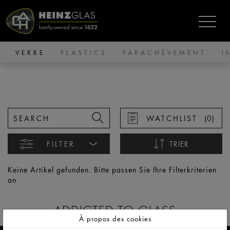
VERRE
PLASTICS
PARACHÈVEMENT
I
WATCHLIST
(
0
)
FILTER
TRIER
Nom croissant
Keine Artikel gefunden. Bitte passen Sie Ihre Filterkriterien
an
Nom décroissant
Date croissante
ADDICTED TO GLASS
À propos des cookies
Date décroissante