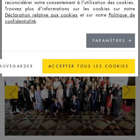
zu verbessern.
reconsidérer votre consentement à l'utilisation des cookies.
Trouvez plus d'informations sur les cookies sur notre
Copyright Fotos/pictures: StMAS/Nötel
Déclaration relative aux cookies
et sur notre
Politique de
confidentialité
.
Hier finden Sie außerdem einen TV-Beitrag von TV
Oberfranken:
https://www.tvo.de/mediathek/video/jobwelt-
oberfranken-heinz-glas-gehoert-zu-den-20-
familienfreundlichsten-unternehmen-bayerns/
PARAMÈTRES
AUVEGARDER
ACCEPTER TOUS LES COOKIES