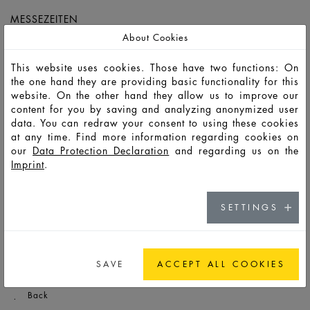
MESSEZEITEN
About Cookies
Dienstag: 9.30 - 16.00 Uhr
This website uses cookies. Those have two functions: On
the one hand they are providing basic functionality for this
ADRESSE
website. On the other hand they allow us to improve our
content for you by saving and analyzing anonymized user
Hochschule Hof
data. You can redraw your consent to using these cookies
at any time. Find more information regarding cookies on
Alfons-Goppel-Platz 1
our
Data Protection Declaration
and regarding us on the
Imprint
.
95028 Hof
SETTINGS
SAVE
ACCEPT ALL COOKIES
Back