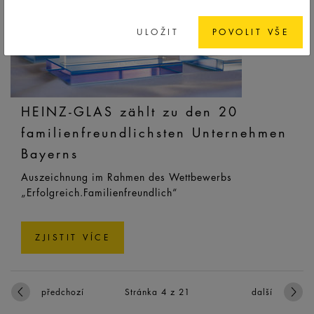
ULOŽIT
POVOLIT VŠE
HEINZ-GLAS zählt zu den 20
familienfreundlichsten Unternehmen
Bayerns
Auszeichnung im Rahmen des Wettbewerbs
„Erfolgreich.Familienfreundlich“
ZJISTIT VÍCE
předchozí
Stránka 4 z 21
další