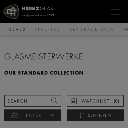
GLASS
PLASTICS
DEKORACE SKLA
I
GLASMEISTERWERKE
OUR STANDARD COLLECTION
WATCHLIST
(
0
)
FILTER
SORTIEREN
Name ascending