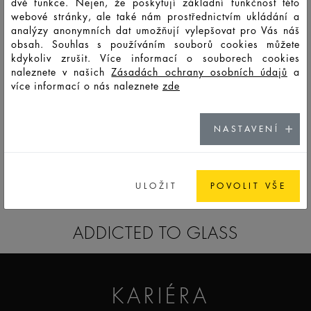
dvě funkce. Nejen, že poskytují základní funkčnost této
webové stránky, ale také nám prostřednictvím ukládání a
analýzy anonymních dat umožňují vylepšovat pro Vás náš
HD13756
LTO
30
35
72
85
41,9
30,4
8,3
obsah. Souhlas s používáním souborů cookies můžete
kdykoliv zrušit. Více informací o souborech cookies
naleznete v našich
Zásadách ochrany osobních údajů
a
více informací o nás naleznete
zde
HD13757
LSO
50
59
124
40
68
60
38,3
NASTAVENÍ
GO TO CATALOG
ULOŽIT
POVOLIT VŠE
ADDICTED TO GLASS
KARIÉRA