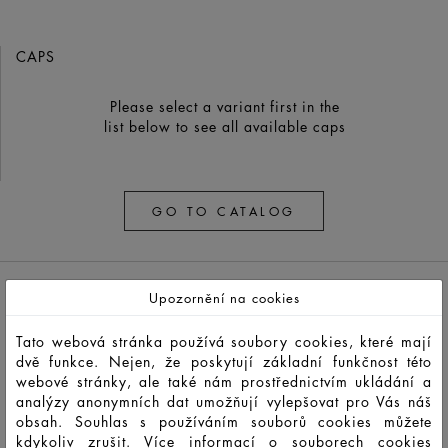
CAPS
Please select a variant first in the
list below to see all available caps
GO TO CATALOG
Upozornění na cookies
Tato webová stránka používá soubory cookies, které mají
dvě funkce. Nejen, že poskytují základní funkčnost této
webové stránky, ale také nám prostřednictvím ukládání a
analýzy anonymních dat umožňují vylepšovat pro Vás náš
HD13044
LSO
50
65
149,3
39,9
65
65
44,
obsah. Souhlas s používáním souborů cookies můžete
kdykoliv zrušit. Více informací o souborech cookies