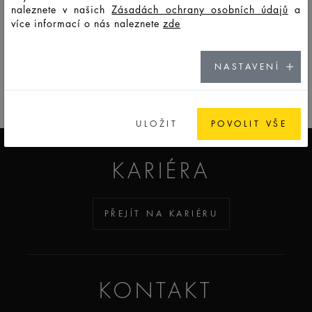
naleznete v našich
Zásadách ochrany osobních údajů
a
více informací o nás naleznete
zde
GO TO CATALOG
NASTAVENÍ
ADDICTED TO GLASS
ULOŽIT
POVOLIT VŠE
KARIÉRA
PŘEJÍT NA KARIÉRU
KONTAKT