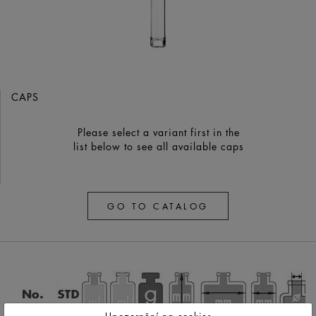
CAPS
Please select a variant first in the
list below to see all available caps
GO TO CATALOG
Upozornění na cookies