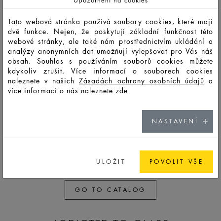
F14200
PSO
10
12
31,5
111,7
17
17
6,2
Tato webová stránka používá soubory cookies, které mají
dvě funkce. Nejen, že poskytují základní funkčnost této
F12635
PSO
7,5
9,2
45
99
17
17
6,2
webové stránky, ale také nám prostřednictvím ukládání a
analýzy anonymních dat umožňují vylepšovat pro Vás náš
F12590
PSO
7,5
9,2
45
106
17
17
6,2
obsah. Souhlas s používáním souborů cookies můžete
kdykoliv zrušit. Více informací o souborech cookies
F12637
PSO
10
12
44,8
112,8
17
17
6,2
naleznete v našich
Zásadách ochrany osobních údajů
a
více informací o nás naleznete
zde
F12591
PSO
10
12
28
112,8
17
17
6,2
F12638
PSS
10
12
43,4
105,8
17
17
6,8
NASTAVENÍ
F12636
PSS
10
12
27,9
105,8
17
17
6,2
ULOŽIT
POVOLIT VŠE
GO TO CATALOG